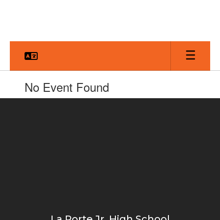
Skip
to
main
content
No Event Found
La Porte Jr. High School