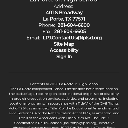
Address:
401 S Broadway
La Porte, TX 77571
Phone:
281-604-6600
Fax:
281-604-6605
Email:
LPJ.ContactUs@lpisd.org
Site Map
Accessibility
Sign In
Contents © 2026 La Porte Jr. High School
The La Porte Independent School District does not discriminate on
the basis of age, race, religion, color, national origin, sex or disability
in providing education services, activities, and programs, including
vocational programs, in accordance with Title VI of the Civil Rights
Act of 1964, as amended; Title IX of the Educational Amendments of
1972; Section 504 of the Rehabilitation Act of 1973, as amended; and
Title II of the Americans with Disabilities Act. The Title IX
Coordinator is Paula Jackson (jacksonp@lpisd.org), executive
director of human resources, 1002 San Jacinto, La Porte, Texas