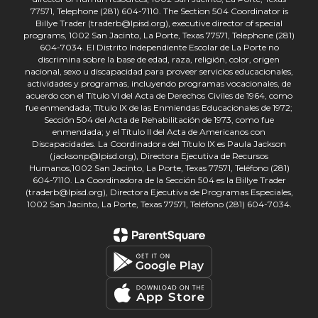
77571, Telephone (281) 604-7110. The Section 504 Coordinator is
Billye Trader (traderb@lpisd.org), executive director of special
programs, 1002 San Jacinto, La Porte, Texas 77571, Telephone (281)
604-7034. El Distrito Independiente Escolar de La Porte no
discrimina sobre la base de edad, raza, religión, color, origen
nacional, sexo u discapacidad para proveer servicios educacionales,
actividades y programas, incluyendo programas vocacionales, de
acuerdo con el Título VI del Acta de Derechos Civiles de 1964, como
fue enmendada; Título IX de las Enmiendas Educacionales de 1972;
Sección 504 del Acta de Rehabilitación de 1973, como fue
enmendada; y el Título II del Acta de Americanos con
Discapacidades. La Coordinadora del Título IX es Paula Jackson
(jacksonp@lpisd.org), Directora Ejecutiva de Recursos
Humanos,1002 San Jacinto, La Porte, Texas 77571, Teléfono (281)
604-7110. La Coordinadora de la Sección 504 es la Billye Trader
(traderb@lpisd.org), Directora Ejecutiva de Programas Especiales,
1002 San Jacinto, La Porte, Texas 77571, Teléfono (281) 604-7034.