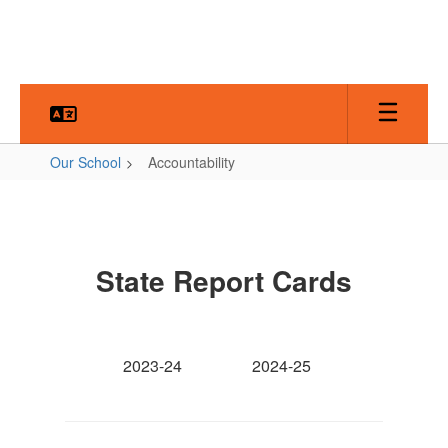
Skip
to
main
content
Our School
Accountability
Accountability
State Report Cards
2023-24
2024-25