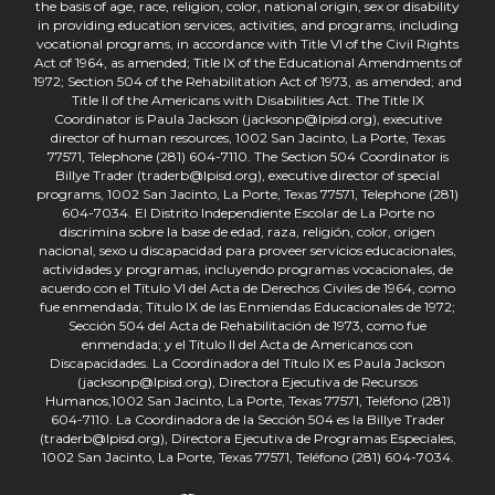
the basis of age, race, religion, color, national origin, sex or disability
in providing education services, activities, and programs, including
vocational programs, in accordance with Title VI of the Civil Rights
Act of 1964, as amended; Title IX of the Educational Amendments of
1972; Section 504 of the Rehabilitation Act of 1973, as amended; and
Title II of the Americans with Disabilities Act. The Title IX
Coordinator is Paula Jackson (jacksonp@lpisd.org), executive
director of human resources, 1002 San Jacinto, La Porte, Texas
77571, Telephone (281) 604-7110. The Section 504 Coordinator is
Billye Trader (traderb@lpisd.org), executive director of special
programs, 1002 San Jacinto, La Porte, Texas 77571, Telephone (281)
604-7034. El Distrito Independiente Escolar de La Porte no
discrimina sobre la base de edad, raza, religión, color, origen
nacional, sexo u discapacidad para proveer servicios educacionales,
actividades y programas, incluyendo programas vocacionales, de
acuerdo con el Título VI del Acta de Derechos Civiles de 1964, como
fue enmendada; Título IX de las Enmiendas Educacionales de 1972;
Sección 504 del Acta de Rehabilitación de 1973, como fue
enmendada; y el Título II del Acta de Americanos con
Discapacidades. La Coordinadora del Título IX es Paula Jackson
(jacksonp@lpisd.org), Directora Ejecutiva de Recursos
Humanos,1002 San Jacinto, La Porte, Texas 77571, Teléfono (281)
604-7110. La Coordinadora de la Sección 504 es la Billye Trader
(traderb@lpisd.org), Directora Ejecutiva de Programas Especiales,
1002 San Jacinto, La Porte, Texas 77571, Teléfono (281) 604-7034.