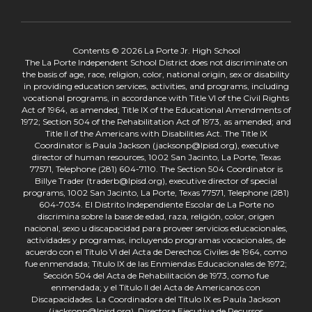
Contents © 2026 La Porte Jr. High School
The La Porte Independent School District does not discriminate on
the basis of age, race, religion, color, national origin, sex or disability
in providing education services, activities, and programs, including
vocational programs, in accordance with Title VI of the Civil Rights
Act of 1964, as amended; Title IX of the Educational Amendments of
1972; Section 504 of the Rehabilitation Act of 1973, as amended; and
Title II of the Americans with Disabilities Act. The Title IX
Coordinator is Paula Jackson (jacksonp@lpisd.org), executive
director of human resources, 1002 San Jacinto, La Porte, Texas
77571, Telephone (281) 604-7110. The Section 504 Coordinator is
Billye Trader (traderb@lpisd.org), executive director of special
programs, 1002 San Jacinto, La Porte, Texas 77571, Telephone (281)
604-7034. El Distrito Independiente Escolar de La Porte no
discrimina sobre la base de edad, raza, religión, color, origen
nacional, sexo u discapacidad para proveer servicios educacionales,
actividades y programas, incluyendo programas vocacionales, de
acuerdo con el Título VI del Acta de Derechos Civiles de 1964, como
fue enmendada; Título IX de las Enmiendas Educacionales de 1972;
Sección 504 del Acta de Rehabilitación de 1973, como fue
enmendada; y el Título II del Acta de Americanos con
Discapacidades. La Coordinadora del Título IX es Paula Jackson
(jacksonp@lpisd.org), Directora Ejecutiva de Recursos